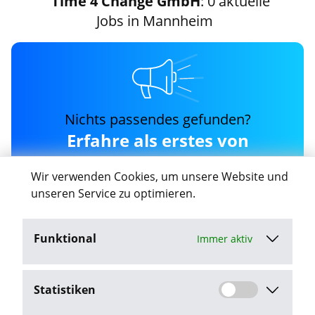
Time 4 Change GmbH
: 0 aktuelle
Jobs in Mannheim
Nichts passendes gefunden?
Erfahre als erstes von
neuen time-4-change-
Wir verwenden Cookies, um unsere Website und
gmbh Jobs in Mannheim
unseren Service zu optimieren.
Funktional
Immer aktiv
Job-Agent aktivieren
Statistiken