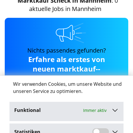
Marktkauf Scheck In Mannheim
: 0
aktuelle Jobs in Mannheim
Nichts passendes gefunden?
Erfahre als erstes von
neuen marktkauf--
scheck-in-mannheim Jobs
Wir verwenden Cookies, um unsere Website und
in Mannheim
unseren Service zu optimieren.
Funktional
Immer aktiv
Job-Agent aktivieren
Statistiken