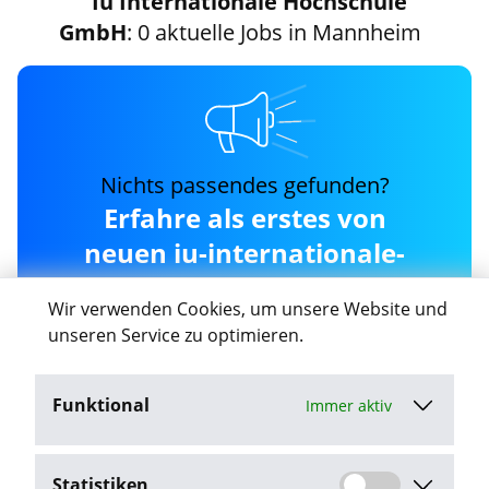
Iu Internationale Hochschule
GmbH
: 0 aktuelle Jobs in Mannheim
Nichts passendes gefunden?
Erfahre als erstes von
neuen iu-internationale-
hochschule-gmbh Jobs in
Wir verwenden Cookies, um unsere Website und
Mannheim
unseren Service zu optimieren.
Funktional
Immer aktiv
Job-Agent aktivieren
Statistiken